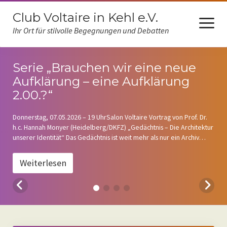
Club Voltaire in Kehl e.V.
Menü
öffnen
Ihr Ort für stilvolle Begegnungen und Debatten
Serie „Brauchen wir eine neue
Über uns
Aufklärung – eine Aufklärung
2.00.?“
Unser Programm
Donnerstag, 07.05.2026 – 19 UhrSalon Voltaire Vortrag von Prof. Dr.
h.c. Hannah Monyer (Heidelberg/DKFZ) „Gedächtnis – Die Architektur
Nachlese
unserer Identität“ Das Gedächtnis ist weit mehr als nur ein Archiv
vergangener Erlebnisse; es ist die Grundlage dafür, wer wir sind
Kunst im Salon
und…
Weiterlesen
Kontakt und Anfahrt