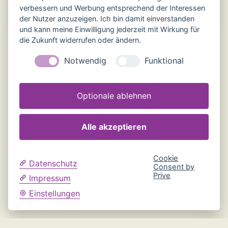
Seitennummerierung
verbessern und Werbung entsprechend der Interessen
Vorherige
1
…
12
13
der
der Nutzer anzuzeigen. Ich bin damit einverstanden
und kann meine Einwilligung jederzeit mit Wirkung für
Beiträge
die Zukunft widerrufen oder ändern.
Notwendig
Funktional
Optionale ablehnen
Alle akzeptieren
Cookie
Datenschutz
Consent by
Prive
Impressum
Einstellungen
Nach