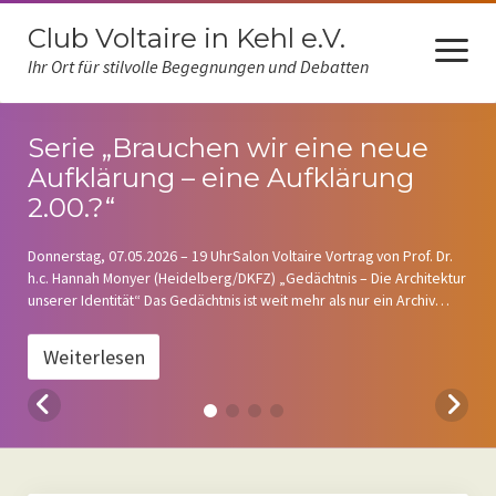
Club Voltaire in Kehl e.V.
Menü
öffnen
Ihr Ort für stilvolle Begegnungen und Debatten
Serie „Brauchen wir eine neue
Über uns
Aufklärung – eine Aufklärung
2.00.?“
Unser Programm
Donnerstag, 07.05.2026 – 19 UhrSalon Voltaire Vortrag von Prof. Dr.
h.c. Hannah Monyer (Heidelberg/DKFZ) „Gedächtnis – Die Architektur
Nachlese
unserer Identität“ Das Gedächtnis ist weit mehr als nur ein Archiv
vergangener Erlebnisse; es ist die Grundlage dafür, wer wir sind
Kunst im Salon
und…
Weiterlesen
Kontakt und Anfahrt